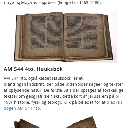
Unge og Magnus Lagabøte (konge fra 1263-1280).
AM 544 4to. Hauksbók
AM 544 4to, også kaldet Hauksbók, er et
blandingshåndskrift, der både indeholder sagaer og tekster
af oplysende natur. De første 38 sider optages af forskellige
tekster om geografi (se f.eks. dette kort af Jerusalem på
bl.
19v
), historie, fysik og teologi. Klik på billedet for at
bladre i
bogen AM 544 4to
.