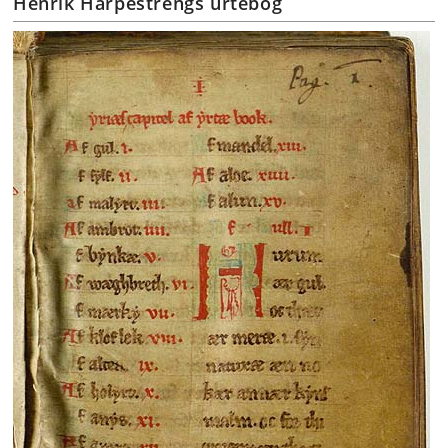
Henrik Harpestrengs urtebog