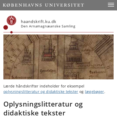
Start
Togg
haandskrift.ku.dk
Den Arnamagnæanske Samling
Lærde håndskrifter indeholder for eksempel
oplysningslitteratur og didaktiske tekster
og
lægebøger
.
Oplysningslitteratur og
didaktiske tekster