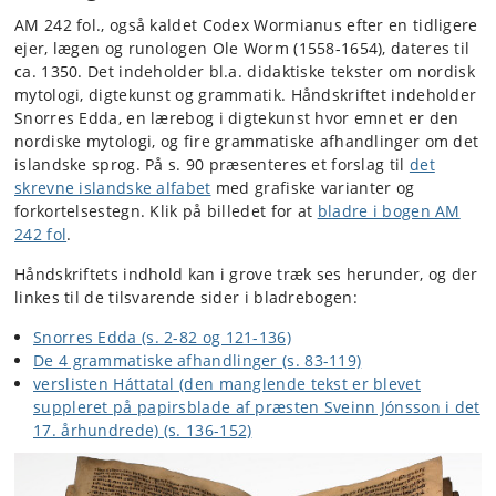
AM 242 fol., også kaldet Codex Wormianus efter en tidligere
ejer, lægen og runologen Ole Worm (1558-1654), dateres til
ca. 1350. Det indeholder bl.a. didaktiske tekster om nordisk
mytologi, digtekunst og grammatik. Håndskriftet indeholder
Snorres Edda, en lærebog i digtekunst hvor emnet er den
nordiske mytologi, og fire grammatiske afhandlinger om det
islandske sprog. På s. 90 præsenteres et forslag til
det
skrevne islandske alfabet
med grafiske varianter og
forkortelsestegn. Klik på billedet for at
bladre i bogen AM
242 fol
.
Håndskriftets indhold kan i grove træk ses herunder, og der
linkes til de tilsvarende sider i bladrebogen:
Snorres Edda (s. 2-82 og 121-136)
De 4 grammatiske afhandlinger (s. 83-119)
verslisten Háttatal (den manglende tekst er blevet
suppleret på papirsblade af præsten Sveinn Jónsson i det
17. århundrede) (s. 136-152)