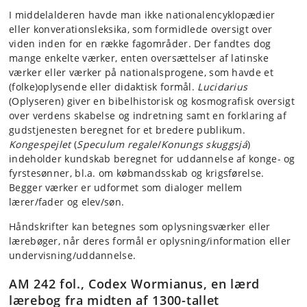
I middelalderen havde man ikke nationalencyklopædier
eller konverationsleksika, som formidlede oversigt over
viden inden for en række fagområder. Der fandtes dog
mange enkelte værker, enten oversættelser af latinske
værker eller værker på nationalsprogene, som havde et
(folke)oplysende eller didaktisk formål.
Lucidarius
(Oplyseren) giver en bibelhistorisk og kosmografisk oversigt
over verdens skabelse og indretning samt en forklaring af
gudstjenesten beregnet for et bredere publikum.
Kongespejlet
(
Speculum regale
/
Konungs skuggsjá
)
indeholder kundskab beregnet for uddannelse af konge- og
fyrstesønner, bl.a. om købmandsskab og krigsførelse.
Begger værker er udformet som dialoger mellem
lærer/fader og elev/søn.
Håndskrifter kan betegnes som oplysningsværker eller
lærebøger, når deres formål er oplysning/information eller
undervisning/uddannelse.
AM 242 fol., Codex Wormianus, en lærd
lærebog fra midten af 1300-tallet