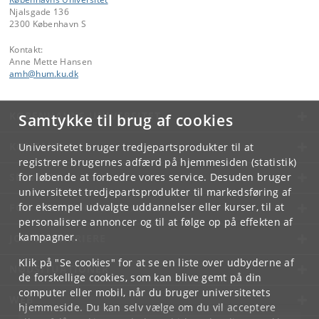
Njalsgade 136
2300 København S
Kontakt:
Anne Mette Hansen
amh
@
hum
.
ku
.
dk
KØBENHAVNS UNIVERSITET
Samtykke til brug af cookies
KONTAKT
Universitetet bruger tredjepartsprodukter til at
registrere brugernes adfærd på hjemmesiden (statistik)
SERVICES
for løbende at forbedre vores service. Desuden bruger
universitetet tredjepartsprodukter til markedsføring af
for eksempel udvalgte uddannelser eller kurser, til at
FOR STUDERENDE OG ANSATTE
personalisere annoncer og til at følge op på effekten af
kampagner.
JOB OG KARRIERE
Klik på "Se cookies" for at se en liste over udbyderne af
NØDSITUATIONER
de forskellige cookies, som kan blive gemt på din
computer eller mobil, når du bruger universitetets
WEB
hjemmeside. Du kan selv vælge om du vil acceptere