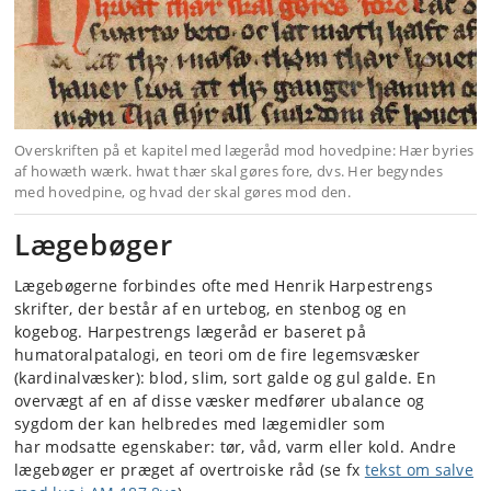
Overskriften på et kapitel med lægeråd mod hovedpine: Hær byries
af howæth wærk. hwat thær skal gøres fore, dvs. Her begyndes
med hovedpine, og hvad der skal gøres mod den.
Lægebøger
Lægebøgerne forbindes ofte med Henrik Harpestrengs
skrifter, der består af en urtebog, en stenbog og en
kogebog. Harpestrengs lægeråd er baseret på
humatoralpatalogi, en teori om de fire legemsvæsker
(kardinalvæsker): blod, slim, sort galde og gul galde. En
overvægt af en af disse væsker medfører ubalance og
sygdom der kan helbredes med lægemidler som
har modsatte egenskaber: tør, våd, varm eller kold. Andre
lægebøger er præget af overtroiske råd (se fx
tekst om salve